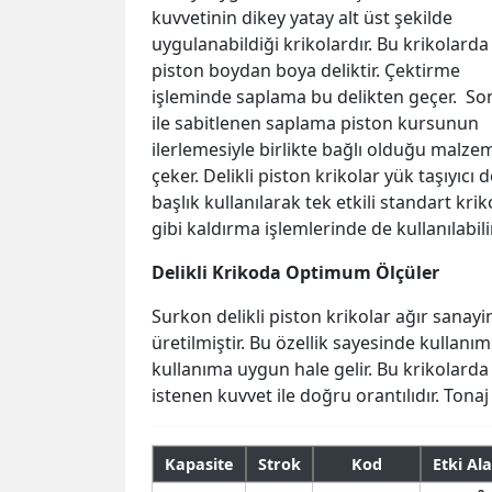
kuvvetinin dikey yatay alt üst şekilde
uygulanabildiği krikolardır. Bu krikolarda
piston boydan boya deliktir. Çektirme
işleminde saplama bu delikten geçer. S
ile sabitlenen saplama piston kursunun
ilerlemesiyle birlikte bağlı olduğu malze
çeker. Delikli piston krikolar yük taşıyıcı 
başlık kullanılarak tek etkili standart krik
gibi kaldırma işlemlerinde de kullanılabilir
Delikli Krikoda Optimum Ölçüler
Surkon delikli piston krikolar ağır sanay
üretilmiştir. Bu özellik sayesinde kullanım
kullanıma uygun hale gelir. Bu krikolarda
istenen kuvvet ile doğru orantılıdır. Tonaj 
Kapasite
Strok
Kod
Etki Ala