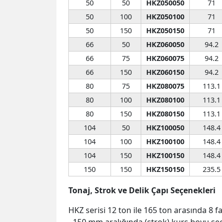
50
50
HKZ050050
71
50
100
HKZ050100
71
50
150
HKZ050150
71
66
50
HKZ060050
94.2
66
75
HKZ060075
94.2
66
150
HKZ060150
94.2
80
75
HKZ080075
113.1
80
100
HKZ080100
113.1
80
150
HKZ080150
113.1
104
50
HKZ100050
148.4
104
100
HKZ100100
148.4
104
150
HKZ100150
148.4
150
150
HKZ150150
235.5
Tonaj, Strok ve Delik Çapı Seçenekleri
HKZ serisi 12 ton ile 165 ton arasında 8 f