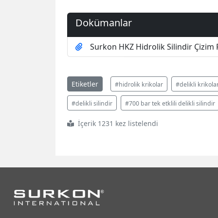
Dokümanlar
Surkon HKZ Hidrolik Silindir Çizim
Etiketler
#hidrolik krikolar
#delikli krikola
#delikli silindir
#700 bar tek etklili delikli silindir
İçerik 1231 kez listelendi