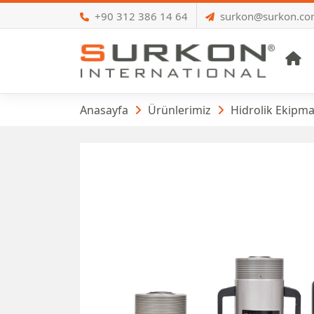
+90 312 386 14 64
surkon@surkon.c
A
Surkon Hidrolik Kr
Anasayfa
Ürünlerimiz
Hidrolik Ekipma