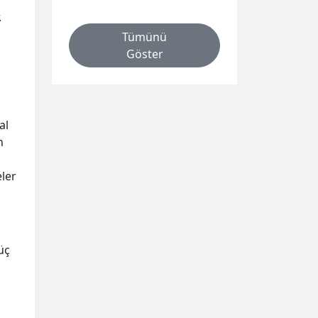
.
Tümünü
Göster
al
n
eler
üç
.