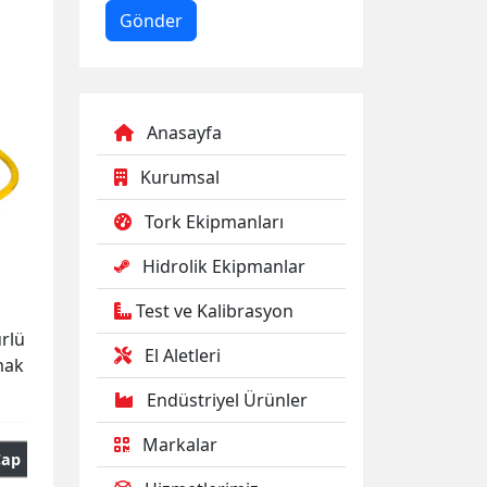
Anasayfa
Kurumsal
Tork Ekipmanları
Hidrolik Ekipmanlar
Test ve Kalibrasyon
ürlü
El Aletleri
mak
Endüstriyel Ürünler
Markalar
Çap
Rot Çapı
Kaplin Mesafesi
Mil Çıkıntısı
Ağırlık