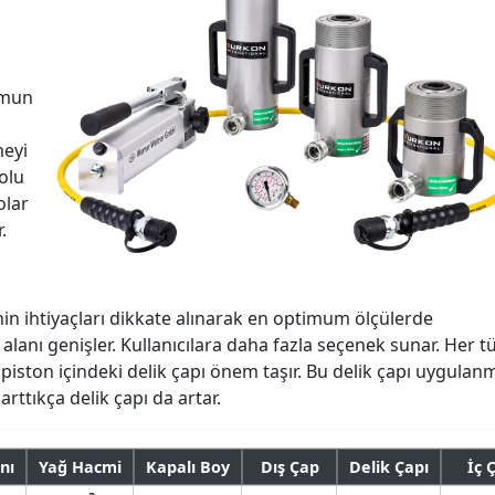
omun
meyi
dolu
olar
.
inin ihtiyaçları dikkate alınarak en optimum ölçülerde
 alanı genişler. Kullanıcılara daha fazla seçenek sunar. Her t
 piston içindeki delik çapı önem taşır. Bu delik çapı uygulan
arttıkça delik çapı da artar.
nı
Yağ Hacmi
Kapalı Boy
Dış Çap
Delik Çapı
İç 