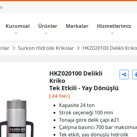
om
nasayfa
Kurumsal
Ürünler
Markalar
Hizmetlerimiz
ikolar
nlar
Surkon Hidrolik Krikolar
HKZ020100 Delikli Kriko 
HKZ020100 Delikli
Kriko
Tek Etkili - Yay Dönüşlü
[ 24 Ton ]
Kapasite 24 ton
Strok seçeneği 100 mm
Tonaja göre delik çapı ø21
Çalışma basıncı 700 bar maksim
Tek etkili, yay dönüşlü hidrolik