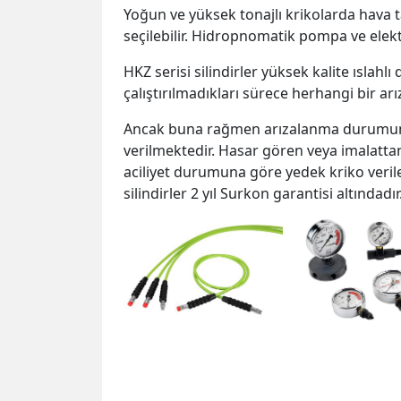
Yoğun ve yüksek tonajlı krikolarda hava ta
seçilebilir. Hidropnomatik pompa ve elektr
HKZ serisi silindirler yüksek kalite ıslahl
çalıştırılmadıkları sürece herhangi bir ar
Ancak buna rağmen arızalanma durumund
verilmektedir. Hasar gören veya imalattan 
aciliyet durumuna göre yedek kriko veri
silindirler 2 yıl Surkon garantisi altındadır