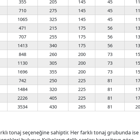
355
205
145
45
1
710
275
145
45
1
1065
325
145
45
1
471
215
175
56
1
707
255
175
56
1
1413
340
175
56
1
848
260
200
73
1
1130
305
200
73
1
1696
355
200
73
1
742
250
225
81
1
1484
320
225
81
1
2226
405
225
81
1
3534
430
265
81
2
arklı tonaj seçeneğine sahiptir. Her farklı tonaj grubunda ise