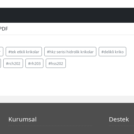
 PDF
r
#tek etkili krikolar
#hkz serisi hidrolik krikolar
#delikli kriko
#rch202
#rh203
#hss202
Kurumsal
Destek