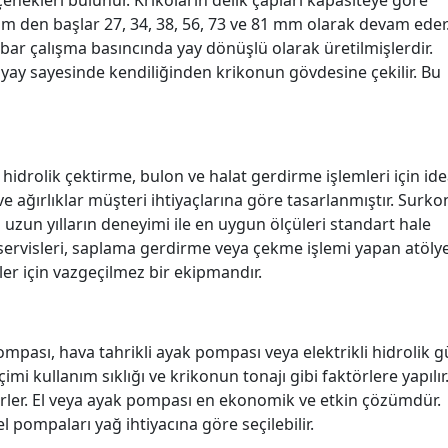
enekleri bulunur. Krikoların delik çapları kapasiteye göre
mm den başlar 27, 34, 38, 56, 73 ve 81 mm olarak devam eder
 bar çalışma basıncında yay dönüşlü olarak üretilmişlerdir.
 yay sayesinde kendiliğinden krikonun gövdesine çekilir. Bu
ü hidrolik çektirme, bulon ve halat gerdirme işlemleri için ide
ve ağırlıklar müşteri ihtiyaçlarına göre tasarlanmıştır. Surko
 uzun yılların deneyimi ile en uygun ölçüleri standart hale
r servisleri, saplama gerdirme veya çekme işlemi yapan atöly
er için vazgeçilmez bir ekipmandır.
ompası, hava tahrikli ayak pompası veya elektrikli hidrolik g
eçimi kullanım sıklığı ve krikonun tonajı gibi faktörlere yapılır
ilirler. El veya ayak pompası en ekonomik ve etkin çözümdür.
pompaları yağ ihtiyacına göre seçilebilir.