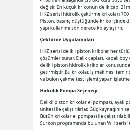
- 150 mm aralığında (strok) kurs boyu seç
değişir. En küçük krikonun delik çapı 21
HKZ serisi hidrolik çektirme krikoları 700
Piston, basınç düştüğünde kriko içindeki
yapı kullanımı son derece kolaylaştırır.
Çektirme Uygulamaları
HKZ serisi delikli piston krikolar her türl
çözümler sunar. Delik çapları, kapalı boy 
delikli piston hidrolik krikolar konusunda
getirmiştir. Bu krikolar, iş makinesi tami
ve bulon çekme test işlemi yapan işletmel
Hidrolik Pompa Seçeneği
Delikli piston krikolar el pompası, ayak p
ünitesi ile çalıştırılırlar. Güç kaynağının s
Bütün krikolar el pompası ile çalıştırılab
Surkon programında bulunan WH serisi el 