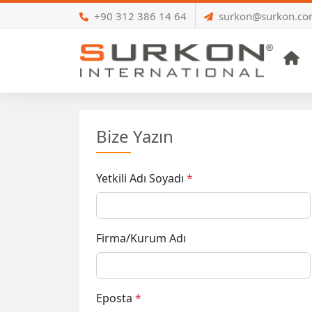
+90 312 386 14 64
surkon@surkon.c
A
Bize Yazın
Yetkili Adı Soyadı
*
Firma/Kurum Adı
Eposta
*