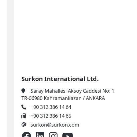
Surkon International Ltd.
Saray Mahallesi Aksoy Caddesi No: 1
TR-06980 Kahramankazan / ANKARA
+90 312 386 14 64
+90 312 386 14 65
surkon@surkon.com