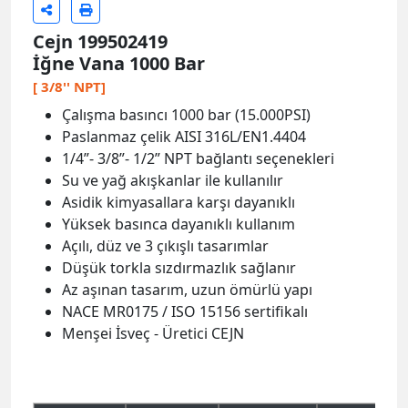
Cejn 199502419
İğne Vana 1000 Bar
[ 3/8'' NPT]
Çalışma basıncı 1000 bar (15.000PSI)
Paslanmaz çelik AISI 316L/EN1.4404
1/4”- 3/8”- 1/2” NPT bağlantı seçenekleri
Su ve yağ akışkanlar ile kullanılır
Asidik kimyasallara karşı dayanıklı
Yüksek basınca dayanıklı kullanım
Açılı, düz ve 3 çıkışlı tasarımlar
Düşük torkla sızdırmazlık sağlanır
Az aşınan tasarım, uzun ömürlü yapı
NACE MR0175 / ISO 15156 sertifikalı
Menşei İsveç - Üretici CEJN