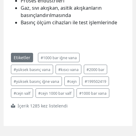
Proses endüstrileri
Gaz, sıvı akışkan, asitik akışkanların
basınçlandırılmasında
Basınç ölçüm cihazları ile test işlemlerinde
Etiketler
#1000 bar iğne vana
#yüksek basınç vana
#kısıcı vana
#2000 bar
#yüksek basınç iğne vana
#cejn
#199502419
#cejn valf
#cejn 1000 bar valf
#1000 bar vana
İçerik 1285 kez listelendi