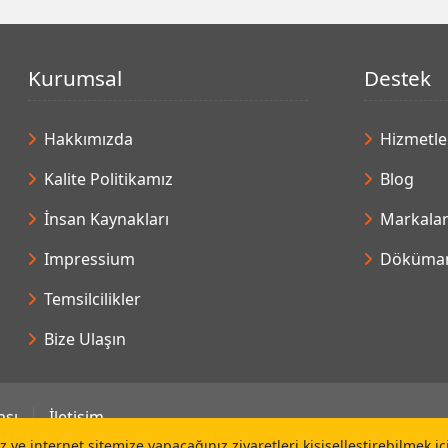
Kurumsal
Destek
Hakkımızda
Hizmetle
Kalite Politikamız
Blog
İnsan Kaynakları
Markala
Impressium
Döküman
Temsilcilikler
Bize Ulaşın
ası
İletişim
 ve internet sitemize yapacağınız ziyaretleri kişiselleştirebilmek i