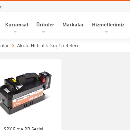
om
nasayfa
Kurumsal
Ürünler
Markalar
Hizmetlerimiz
 Üniteleri
nlar
Akülü Hidrolik Güç Üniteleri
SPX Flow PB Serisi