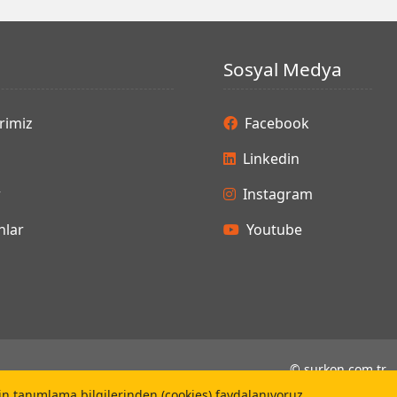
Sosyal Medya
rimiz
Facebook
Linkedin
r
Instagram
lar
Youtube
©
surkon.com.tr
çin tanımlama bilgilerinden (cookies) faydalanıyoruz.