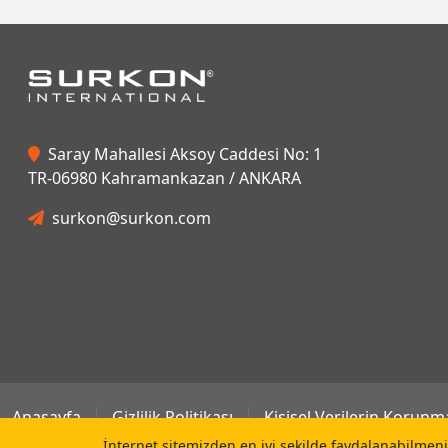
Saray Mahallesi Aksoy Caddesi No: 1
TR-06980 Kahramankazan / ANKARA
surkon@surkon.com
Anasayfa
Gizlilik Politikası
Kişisel Verilerin Korunm
İnternet sitemizden en iyi şekilde faydalanabilmeniz